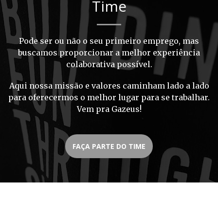
Time
Pode ser ou não o seu primeiro emprego, mas
buscamos proporcionar a melhor experiência
colaborativa possível.
Aqui nossa missão e valores caminham lado a lado
para oferecermos o melhor lugar para se trabalhar.
Vem pra Gazeus!
FAÇA PARTE DO TIME