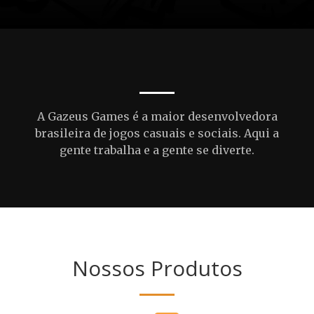
A Gazeus Games é a maior desenvolvedora
brasileira de jogos casuais e sociais. Aqui a
gente trabalha e a gente se diverte.
Nossos Produtos