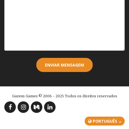
ENVIAR MENSAGEM
Gazeus Games © 2006 - 2025 Todos os direitos reservados
PORTUGUÊS