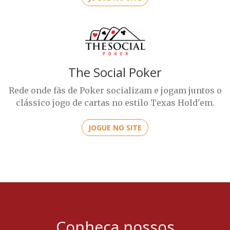
The Social Poker
Rede onde fãs de Poker socializam e jogam juntos o
clássico jogo de cartas no estilo Texas Hold'em.
JOGUE NO SITE
Conheça nossos