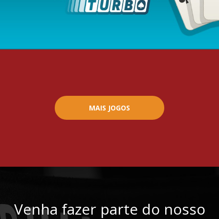
MAIS JOGOS
Venha fazer parte do nosso